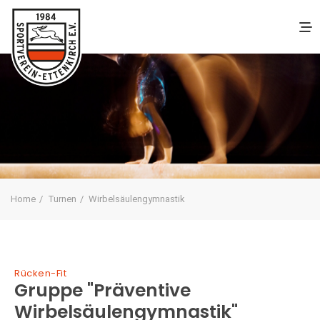
Home
Turnen
Wirbelsäulengymnastik
Rücken-Fit
Gruppe "Präventive
Wirbelsäulengymnastik"